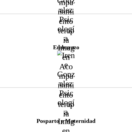
Acompañamiento en:
Apoyo y gestión emocional
Violencia obstétrica / parto no respetado
Embarazo
Depresión posparto
Vínculo con el bebé
Pérdida
Relación de pareja
Familia
Crianza
Acompañamiento en:
Depresión, ansiedad
Posparto y Maternidad
Dependencia emocional
Relaciones
Duelo