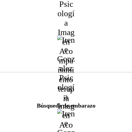
Acompañamiento en:
Embarazo natural
Infertilidad
Reproducción asistida
Pérdida gestacional
Acompañamiento en:
Búsqueda de embarazo
Vínculo prenatal
Miedos
Cambios emocionales y corporales
Duelo perinatal