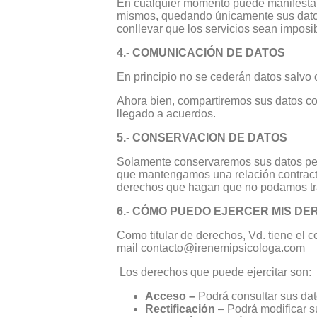
En cualquier momento puede manifestar su
mismos, quedando únicamente sus datos
conllevar que los servicios sean imposib
4.- COMUNICACIÓN DE DATOS
En principio no se cederán datos salvo o
Ahora bien, compartiremos sus datos co
llegado a acuerdos.
5.- CONSERVACION DE DATOS
Solamente conservaremos sus datos pers
que mantengamos una relación contractua
derechos que hagan que no podamos tra
6.- CÓMO PUEDO EJERCER MIS D
Como titular de derechos, Vd. tiene el 
mail contacto@irenemipsicologa.com
Los derechos que puede ejercitar son:
Acceso –
Podrá consultar sus dat
Rectificación
– Podrá modificar s