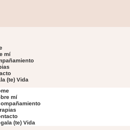
e
e mí
mpañamiento
pias
acto
a (te) Vida
ome
bre mí
compañamiento
rapias
ntacto
gala (te) Vida