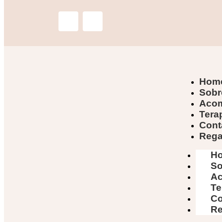
Hom
Sobr
Aco
Tera
Cont
Regal
H
So
A
Te
Co
Re